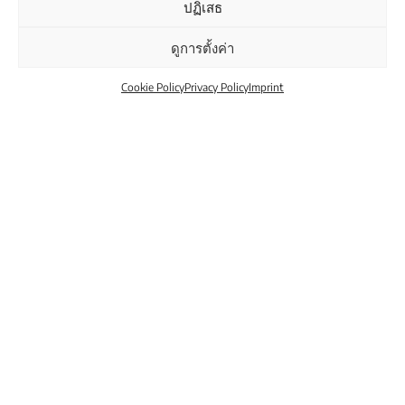
ปฏิเสธ
ดูการตั้งค่า
มีครัวบิลต์อินหรือครัวสำเร็จรูปหรือไม่?
Cookie Policy
Privacy Policy
Imprint
การทำความเข้าใจเรื่อง
ราคา
ครัวของคุณราคาเท่าไหร่?
ครัวไฮเอนด์สั่งทำพิเศษด้วยมาตรฐานระดับสูง
ที่
คุณสามารถสัมผัสได้ด้วยตัวเอง
เราแนะนำให้คุณ
แวะมาเยี่ยมชมโชว์รูมเพื่อรับประสบการณ์ครัว
คุณภาพของจริง และรับคำปรึกษาเกี่ยวกับความ
ต้องการของคุณกับทีมผู้เชี่ยวชาญของเรา